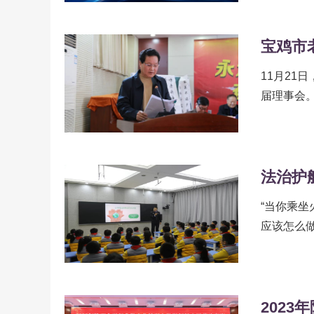
11月21
届理事会。郭
均，中共
政...
“当你乘
应该怎么
你独自一个