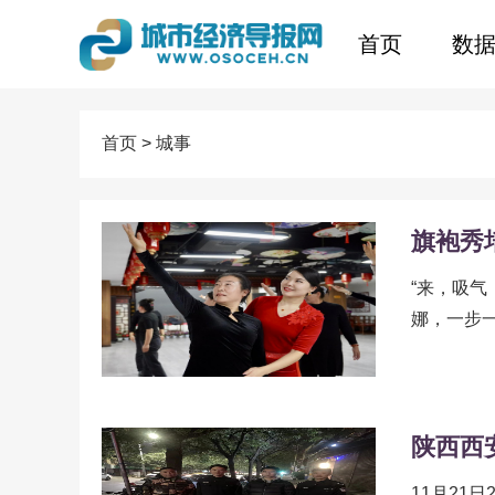
首页
数
首页
>
城事
旗袍秀
“来，吸
娜，一步
将东方女性
11月21