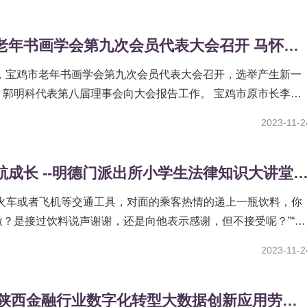
宝鸡市老年书画学会第九次会员代表大会召开 马怀绪当选会长
日，宝鸡市老年书画学会第九次会员代表大会召开，选举产生新一
明科代表第八届理事会向大会报告工作。 宝鸡市原市长李
宝鸡市原副书记黄龙，市文联四级调研员何帆及市民政局、市行
2023-11-2
法治护航成长 --明德门派出所小学生法律知识大讲堂再
坐火车或者飞机等交通工具，对面的乘客热情的递上一瓶饮料，你
做？是接过饮料说声谢谢，还是向他表示感谢，但不接受呢？”“当
人在家有陌生人敲门，你应该怎么办？”是觉得对方的理由充分..
2023-11-2
2023年陕西金融行业数字化转型大数据创新应用劳动竞赛表彰大会暨竞赛成果交流汇报会在西安举行