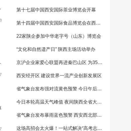
大
第十七届中国西安国际茶业博览会开幕
8
第十四届中国西安国际食品博览会在西安开幕
22家陕企参加中华老字号（山东）博览会
“文化和自然遗产日” 陕西主场活动举办
社
京沪企业家爱心联盟再进秦巴山区 为35名受助学生鼓气加油
7
西安经开区 建设世界一流产业创新发展区
省气象台发布强对流黄色预警 今日午后至夜间我省大部有雷暴天气
今日本轮高温天气峰值 夜间陕西全省大部迎来降水
厚
省气象台发布暴雨蓝色预警 西安西北部（周至、鄠邑北部）有暴雨
这场高招会太火爆！一站式解决“高考志愿填报”难题
7