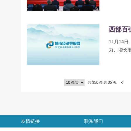
西部百
11月14
力、增长
区）除市辖
共 350 条 共 35 页
友情链接
联系我们