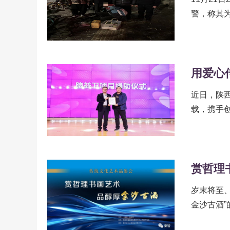
警，称其
街...
用爱心
近日，陕
载，携手创
会团体负责
赏哲理
岁末将至、
金沙古酒
志主办，陕