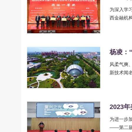
为深入学
西金融机
统形成弘扬
风柔气爽
新技术闻
动，强力助
202
为进一步加
——第二届