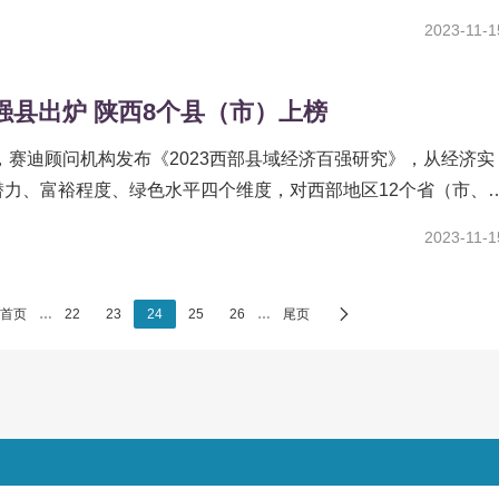
2023-11-1
强县出炉 陕西8个县（市）上榜
日，赛迪顾问机构发布《2023西部县域经济百强研究》，从经济实
潜力、富裕程度、绿色水平四个维度，对西部地区12个省（市、
区和特区以外的828个县级行政区（包含115个县级市...
2023-11-1
首页
…
22
23
24
25
26
…
尾页