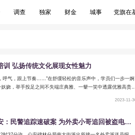
据
调查
独家
财金
城事
党旗在
培训 弘扬传统文化展现女性魅力
气，呼气，跟上节奏……”在舒缓轻松的音乐声中，学员们一步一婀
一妖娆，举手投足之间不失端庄典雅、一颦一笑中透露优雅高贵
的贤淑、典雅、温柔、清丽的性情与气质展现的淋漓尽致。1...
2023-11-3
陕西西安：民警追踪速破案 为外卖小哥追回被盗电动车和未派送的火锅食材
日22时37分许，公安碑林分局南大街派出所接一名外卖派送员报