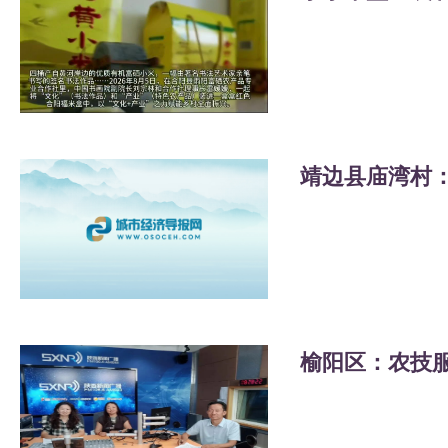
靖边县庙湾村
榆阳区：农技服